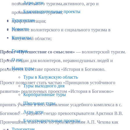
Агро дети
познавательного туризма,активного, агро и
Благотворительные проекты
промышленного туризма;
Турагентам
профориентация;
Новости
Развитие волонтерского и социального туризма в
Контакты
Калужской области;
Главная
Проект «Путешествие со смыслом»
— волонтерский туризм.
О нас
Проект создан для волонтеров, неравнодушных людей и
Наши туры
реализуется в составе проекта «История в Богимово.
Туры в Калужскую область
Проект позволяет стать частью «Принципов устойчивого
Туры выходного дня
развития» реализуемых проектом «История в Богимово»
Корпоративные туры
Школьные туры
принять участие в восстановление усадебного комплекса в с.
Агро дети
Богимово — родовое гнездо превооткрывателя Арктики В.В.
Благотворительные проекты
Прончишева, известное по произведениям А.П. Чехова как
Турагентам