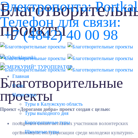
Электропочта:
Portka
Благотворительн
Телефон для связи:
проекты
+7 (4842) 40 00 98
Vk
Odnoklassniki
Главная
Благотворительные
О нас
проекты
Наши туры
Туры в Калужскую область
Проект «Дорогами добра» проект создан с целью:
Туры выходного дня
Корпоративные туры
поощрения самых активных участников волонтерских
Школьные туры
организаций, популяризации среди молодежи культурно-